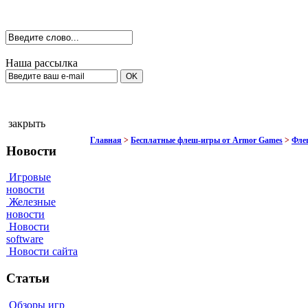
Наша рассылка
закрыть
Главная
>
Бесплатные флеш-игры от Armor Games
>
Фле
Новости
Игровые
новости
Железные
новости
Новости
software
Новости сайта
Статьи
Обзоры игр