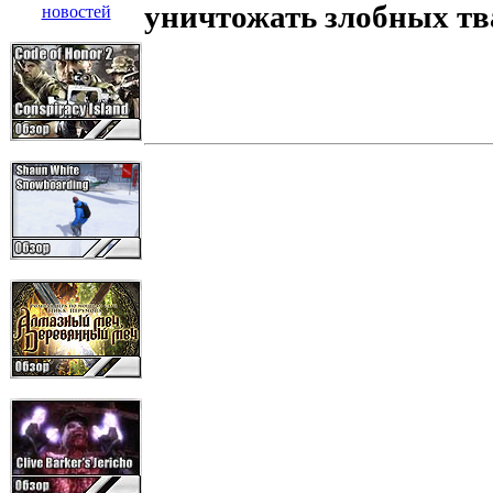
уничтожать злобных тв