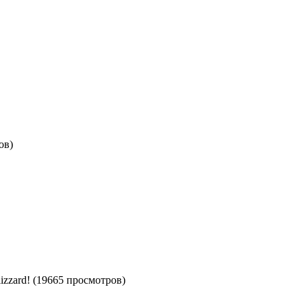
ов)
zzard! (19665 просмотров)