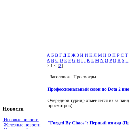
А
Б
В
Г
Д
Е
Ж
З
И
Й
К
Л
М
Н
О
П
Р
С
Т
A
B
C
D
E
F
G
H
I
J
K
L
M
N
O
P
Q
R
S
T
> 1 < [
2
]
Заголовок
Просмотры
Профессиональный сезон по Dota 2 вно
Очередной турнир отменяется из-за панд
просмотров)
Новости
Игровые новости
"Forged By Chaos": Первый взгляд (П
Железные новости