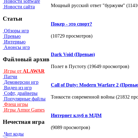
Новости software
Мощный русский ответ "буржуям" (1141
Новости сайта
Статьи
Покер - это спорт?
Обзоры игр
(10729 просмотров)
Превью
Интервью
Анонсы игр
Dark Void (Превью)
Файловый архив
Полет в Пустоту (19649 просмотров)
Игры от
ALAWAR
Патчи
Демоверсии игр
Call of Duty: Modern Warfare 2 (Превь
Видео из игр
Софт, драйверы
Тонкости современной войны (21832 пр
Популярные файлы
Флеш игры
Игры Armor Games
Интернет клуб в МДМ
Нечестная игра
(9089 просмотров)
Чит коды