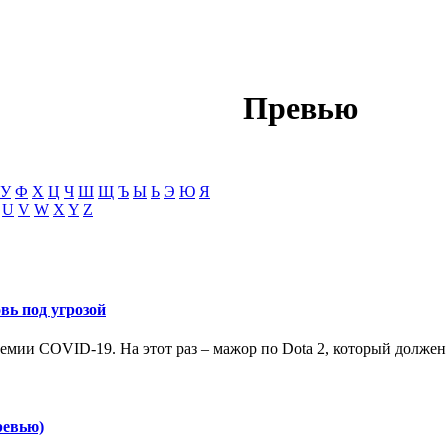
Превью
У
Ф
Х
Ц
Ч
Ш
Щ
Ъ
Ы
Ь
Э
Ю
Я
U
V
W
X
Y
Z
вь под угрозой
емии COVID-19. На этот раз – мажор по Dota 2, который должен б
ревью)