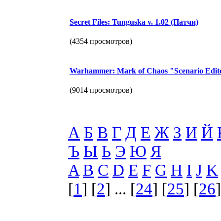
Secret Files: Tunguska v. 1.02 (Патчи)
(4354 просмотров)
Warhammer: Mark of Chaos "Scenario Edit
(9014 просмотров)
А
Б
В
Г
Д
Е
Ж
З
И
Й
Ъ
Ы
Ь
Э
Ю
Я
A
B
C
D
E
F
G
H
I
J
K
[
1
] [
2
] ... [
24
] [
25
] [
26
]