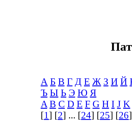
Пат
А
Б
В
Г
Д
Е
Ж
З
И
Й
Ъ
Ы
Ь
Э
Ю
Я
A
B
C
D
E
F
G
H
I
J
K
[
1
] [
2
] ... [
24
] [
25
] [
26
]