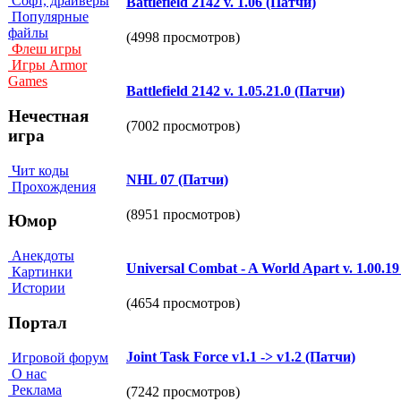
Софт, драйверы
Battlefield 2142 v. 1.06 (Патчи)
Популярные
файлы
(4998 просмотров)
Флеш игры
Игры Armor
Games
Battlefield 2142 v. 1.05.21.0 (Патчи)
Нечестная
(7002 просмотров)
игра
Чит коды
NHL 07 (Патчи)
Прохождения
(8951 просмотров)
Юмор
Анекдоты
Universal Combat - A World Apart v. 1.00.1
Картинки
Истории
(4654 просмотров)
Портал
Joint Task Force v1.1 -> v1.2 (Патчи)
Игровой форум
О нас
Реклама
(7242 просмотров)