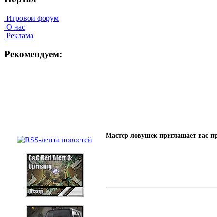
Игровой форум
О нас
Реклама
Рекомендуем:
Мастер ловушек приглашает вас пр