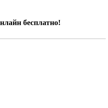
онлайн бесплатно!