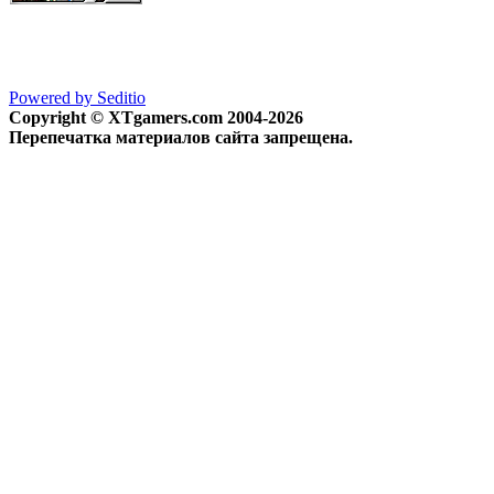
Powered by Seditio
Copyright © XTgamers.com 2004-2026
Перепечатка материалов сайта запрещена.