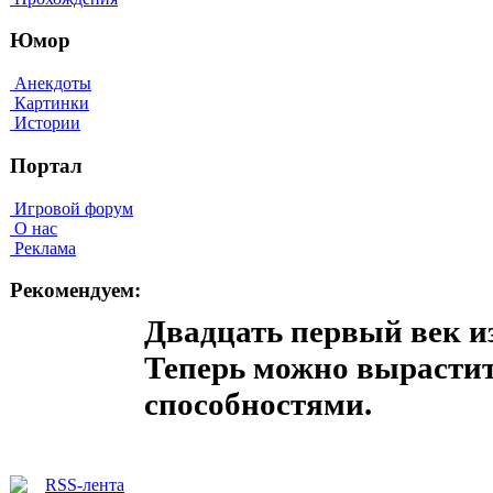
Юмор
Анекдоты
Картинки
Истории
Портал
Игровой форум
О нас
Реклама
Рекомендуем:
Двадцать первый век и
Теперь можно вырастит
способностями.