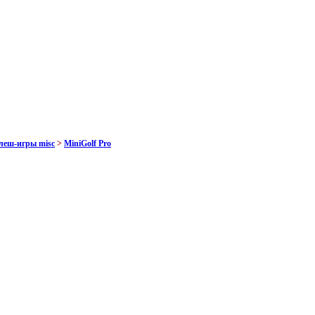
леш-игры misc
>
MiniGolf Pro