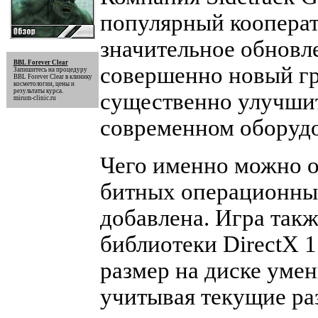
популярный кооперат
значительное обновле
BBL Forever Clear
совершенно новый г
Запишитесь на процедуру
BBL Forever Clear
в клинику
косметологии, цены и
результаты курса.
существенно улучшит
mirum-clinic.ru
современном оборуд
Чего именно можно о
битных операционных
добавлена. Игра такж
библиотеки DirectX 1
размер на диске умен
учитывая текущие ра