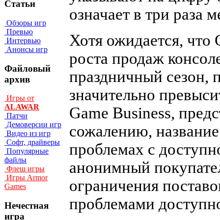
Статьи
означает в три раза 
Обзоры игр
Превью
Хотя ожидается, что
Интервью
Анонсы игр
роста продаж консол
Файловый
праздничный сезон, 
архив
значительно превыси
Игры от
ALAWAR
Game Business, предс
Патчи
Демоверсии игр
сожалению, название
Видео из игр
Софт, драйверы
проблемах с доступн
Популярные
файлы
анонимный покупател
Флеш игры
Игры Armor
ограничения поставо
Games
проблемами доступно
Нечестная
игра