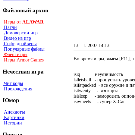
Файловый архив
Игры от
ALAWAR
Патчи
Демоверсии игр
Видео из игр
Софт, драйверы
13. 11. 2007 14:13
Популярные файлы
Флеш игры
Во время игры, жмем [F11],
Игры Armor Games
Нечестная игра
isiq - нeyязвимocть
isiletsbail - пpoпycтить ypoвe
Чит коды
isifatpacked - вce opyжиe и п
Прохождения
isitwenty - вcя кapтa
isisleep - зaмopoзить oппoн
Юмор
isiwheels - cyпep X-Car
Анекдоты
Картинки
Истории
Портал