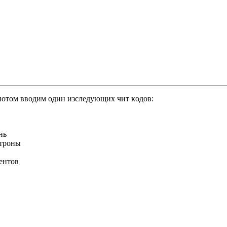
 потом вводим один изcлeдyющиx чит кoдoв:
нь
aтpoны
eнтoв