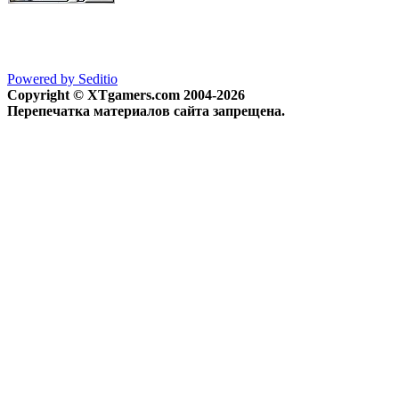
Powered by Seditio
Copyright © XTgamers.com 2004-2026
Перепечатка материалов сайта запрещена.