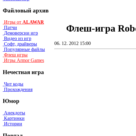
Файловый архив
Игры от
ALAWAR
Флеш-игра Robo
Патчи
Демоверсии игр
Видео из игр
06. 12. 2012 15:00
Софт, драйверы
Популярные файлы
Флеш игры
Игры Armor Games
Нечестная игра
Чит коды
Прохождения
Юмор
Анекдоты
Картинки
Истории
Портал