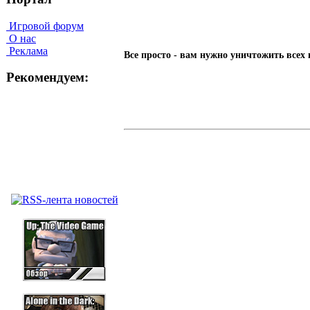
Игровой форум
О нас
Реклама
Все просто - вам нужно уничтожить всех
Рекомендуем: