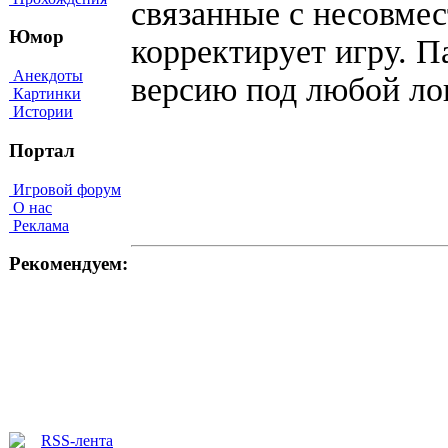
связанные с несовме
Юмор
корректирует игру. П
Анекдоты
версию под любой ло
Картинки
Истории
Портал
Игровой форум
О нас
Реклама
Рекомендуем: