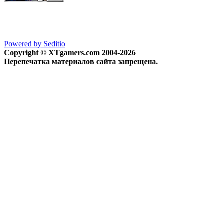
Powered by Seditio
Copyright © XTgamers.com 2004-2026
Перепечатка материалов сайта запрещена.