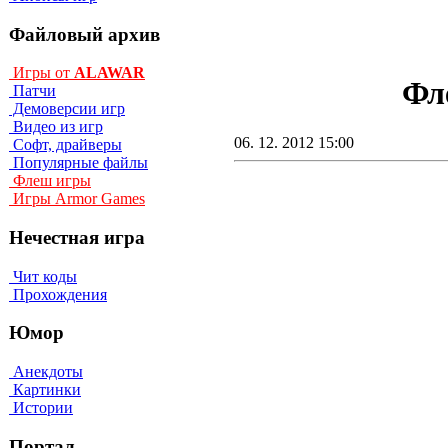
Файловый архив
Игры от
ALAWAR
Фле
Патчи
Демоверсии игр
Видео из игр
06. 12. 2012 15:00
Софт, драйверы
Популярные файлы
Флеш игры
Игры Armor Games
Нечестная игра
Чит коды
Прохождения
Юмор
Анекдоты
Картинки
Истории
Портал