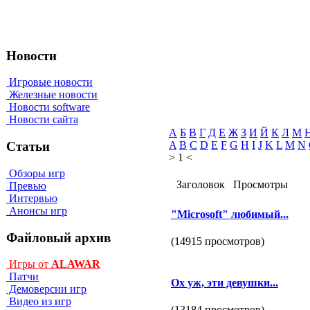
Новости
Игровые новости
Железные новости
Новости software
Новости сайта
А
Б
В
Г
Д
Е
Ж
З
И
Й
К
Л
М
A
B
C
D
E
F
G
H
I
J
K
L
M
N
Статьи
> 1 <
Обзоры игр
Заголовок
Просмотры
Превью
Интервью
Анонсы игр
"Microsoft" любимый...
Файловый архив
(14915 просмотров)
Игры от
ALAWAR
Патчи
Ох уж, эти девушки...
Демоверсии игр
Видео из игр
(13184 просмотров)