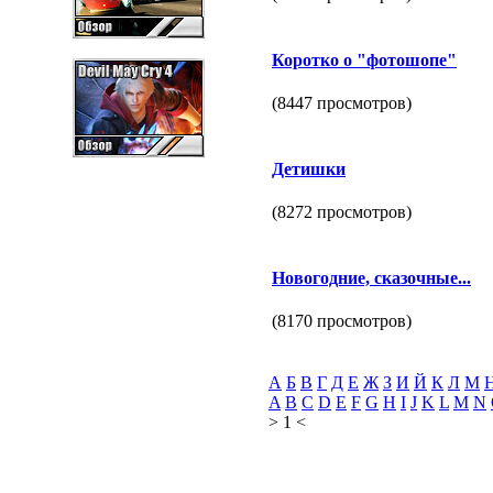
Коротко о "фотошопе"
(8447 просмотров)
Детишки
(8272 просмотров)
Новогодние, сказочные...
(8170 просмотров)
А
Б
В
Г
Д
Е
Ж
З
И
Й
К
Л
М
A
B
C
D
E
F
G
H
I
J
K
L
M
N
> 1 <