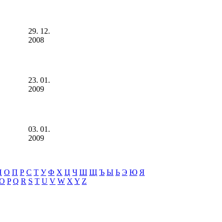
29. 12.
2008
23. 01.
2009
03. 01.
2009
Н
О
П
Р
С
Т
У
Ф
Х
Ц
Ч
Ш
Щ
Ъ
Ы
Ь
Э
Ю
Я
O
P
Q
R
S
T
U
V
W
X
Y
Z