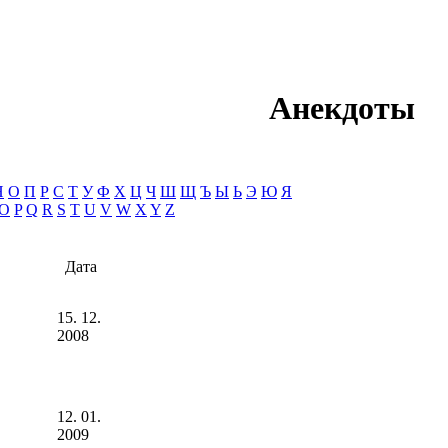
Анекдоты
Н
О
П
Р
С
Т
У
Ф
Х
Ц
Ч
Ш
Щ
Ъ
Ы
Ь
Э
Ю
Я
O
P
Q
R
S
T
U
V
W
X
Y
Z
Дата
15. 12.
2008
12. 01.
2009