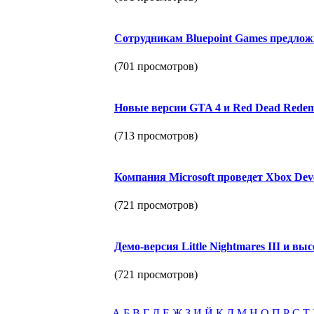
Сотрудникам Bluepoint Games предложи
(701 просмотров)
Новые версии GTA 4 и Red Dead Redemp
(713 просмотров)
Компания Microsoft проведет Xbox Deve
(721 просмотров)
Демо-версия Little Nightmares III и высо
(721 просмотров)
А
Б
В
Г
Д
Е
Ж
З
И
Й
К
Л
М
Н
О
П
Р
С
Т