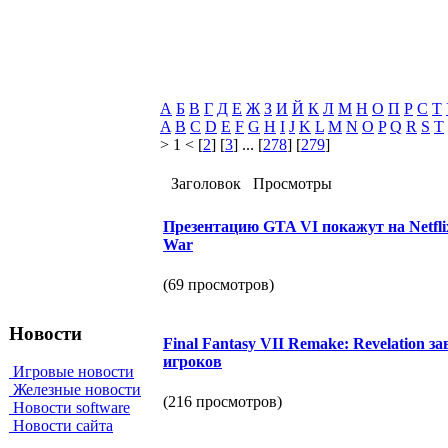
А
Б
В
Г
Д
Е
Ж
З
И
Й
К
Л
М
Н
О
П
Р
С
Т
A
B
C
D
E
F
G
H
I
J
K
L
M
N
O
P
Q
R
S
T
> 1 < [
2
] [
3
] ... [
278
] [
279
]
Заголовок
Просмотры
Презентацию GTA VI покажут на Netfli
War
(69 просмотров)
Новости
Final Fantasy VII Remake: Revelation з
игроков
Игровые новости
Железные новости
(216 просмотров)
Новости software
Новости сайта