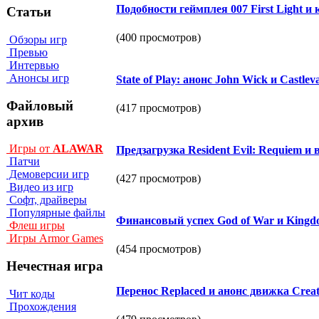
Подобности геймплея 007 First Light и 
Статьи
(400 просмотров)
Обзоры игр
Превью
Интервью
Анонсы игр
State of Play: анонс John Wick и Castlev
Файловый
(417 просмотров)
архив
Игры от
ALAWAR
Предзагрузка Resident Evil: Requiem и 
Патчи
Демоверсии игр
(427 просмотров)
Видео из игр
Софт, драйверы
Популярные файлы
Финансовый успех God of War и Kingdo
Флеш игры
Игры Armor Games
(454 просмотров)
Нечестная игра
Перенос Replaced и анонс движка Creat
Чит коды
Прохождения