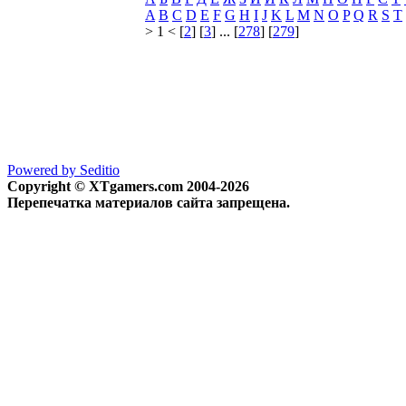
A
B
C
D
E
F
G
H
I
J
K
L
M
N
O
P
Q
R
S
T
> 1 < [
2
] [
3
] ... [
278
] [
279
]
Powered by Seditio
Copyright © XTgamers.com 2004-2026
Перепечатка материалов сайта запрещена.