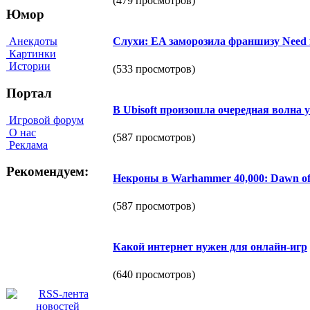
(479 просмотров)
Юмор
Анекдоты
Слухи: EA заморозила франшизу Need 
Картинки
Истории
(533 просмотров)
Портал
В Ubisoft произошла очередная волна 
Игровой форум
О нас
(587 просмотров)
Реклама
Рекомендуем:
Некроны в Warhammer 40,000: Dawn of 
(587 просмотров)
Какой интернет нужен для онлайн-игр
(640 просмотров)