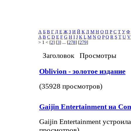
А
Б
В
Г
Д
Е
Ж
З
И
Й
К
Л
М
Н
О
П
Р
С
Т
У
Ф
A
B
C
D
E
F
G
H
I
J
K
L
M
N
O
P
Q
R
S
T
U
V
> 1 < [
2
] [
3
] ... [
278
] [
279
]
Заголовок
Просмотры
Oblivion - золотое издание
(35928 просмотров)
Gaijin Entertainment на Co
Gaijin Entertainment устрои
просмотров)