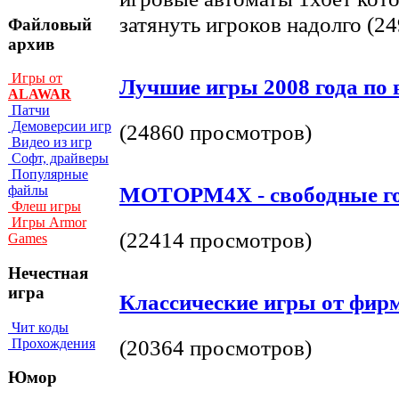
затянуть игроков надолго (2
Файловый
архив
Игры от
Лучшие игры 2008 года по 
ALAWAR
Патчи
Демоверсии игр
(24860 просмотров)
Видео из игр
Софт, драйверы
Популярные
МОТОРМ4Х - свободные го
файлы
Флеш игры
Игры Armor
(22414 просмотров)
Games
Нечестная
игра
Классические игры от фир
Чит коды
(20364 просмотров)
Прохождения
Юмор