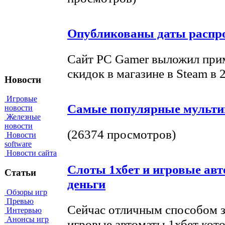
Опубликованы даты распрод
Сайт PC Gamer выложил при
скидок в магазине в Steam в
Новости
Игровые
Самые популярные мульти
новости
Железные
новости
(26374 просмотров)
Новости
software
Новости сайта
Слоты 1хбет и игровые авт
Статьи
деньги
Обзоры игр
Превью
Сейчас отличным способом з
Интервью
Анонсы игр
игровые автоматы 1хбет кот