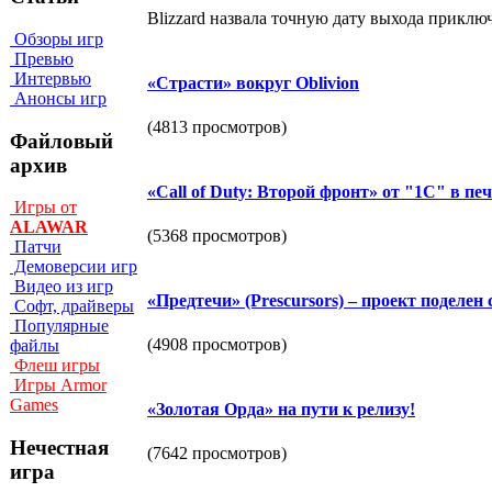
Blizzard назвала точную дату выхода приклю
Обзоры игр
Превью
Интервью
«Страсти» вокруг Oblivion
Анонсы игр
(4813 просмотров)
Файловый
архив
«Сall of Duty: Второй фронт» от "1С" в пе
Игры от
ALAWAR
(5368 просмотров)
Патчи
Демоверсии игр
Видео из игр
«Предтечи» (Prescursors) – проект поделен
Софт, драйверы
Популярные
(4908 просмотров)
файлы
Флеш игры
Игры Armor
Games
«Золотая Орда» на пути к релизу!
Нечестная
(7642 просмотров)
игра