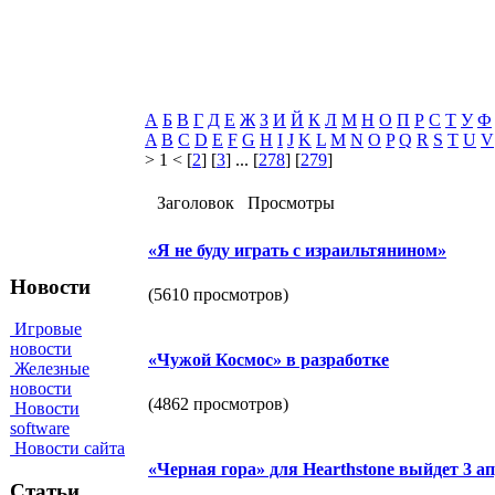
А
Б
В
Г
Д
Е
Ж
З
И
Й
К
Л
М
Н
О
П
Р
С
Т
У
Ф
A
B
C
D
E
F
G
H
I
J
K
L
M
N
O
P
Q
R
S
T
U
V
> 1 < [
2
] [
3
] ... [
278
] [
279
]
Заголовок
Просмотры
«Я не буду играть с израильтянином»
Новости
(5610 просмотров)
Игровые
новости
«Чужой Космос» в разработке
Железные
новости
(4862 просмотров)
Новости
software
Новости сайта
«Черная гора» для Hearthstone выйдет 3 а
Статьи