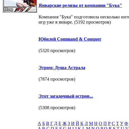
Январские релизы от компании "Бука"
Компания "Бука" подготовила несколько ин
игр уже в январе. (5192 просмотров)
Юбилей Command & Conquer
(5320 просмотров)
Этром: Душа Астрала
(7874 просмотров)
Этот загадочный остров...
(5308 просмотров)
А
Б
В
Г
Д
Е
Ж
З
И
Й
К
Л
М
Н
О
П
Р
С
Т
У
Ф
A
B
C
D
E
F
G
H
I
J
K
L
M
N
O
P
Q
R
S
T
U
V