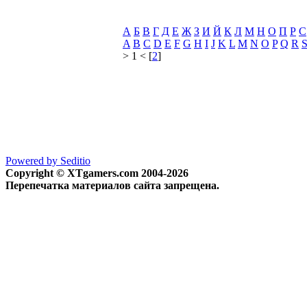
А
Б
В
Г
Д
Е
Ж
З
И
Й
К
Л
М
Н
О
П
Р
С
A
B
C
D
E
F
G
H
I
J
K
L
M
N
O
P
Q
R
> 1 < [
2
]
Powered by Seditio
Copyright © XTgamers.com 2004-2026
Перепечатка материалов сайта запрещена.