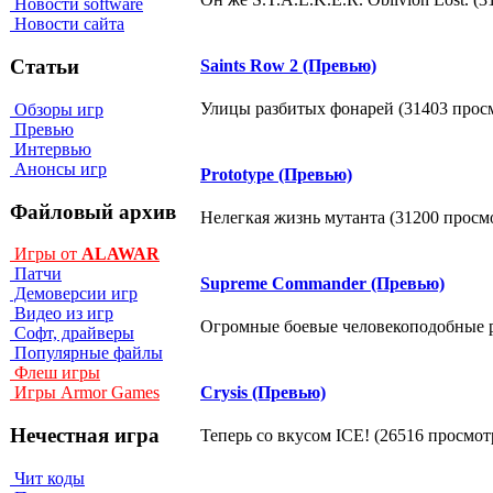
Новости software
Новости сайта
Статьи
Saints Row 2 (Превью)
Улицы разбитых фонарей (31403 прос
Обзоры игр
Превью
Интервью
Анонсы игр
Prototype (Превью)
Файловый архив
Нелегкая жизнь мутанта (31200 просм
Игры от
ALAWAR
Патчи
Supreme Commander (Превью)
Демоверсии игр
Видео из игр
Огромные боевые человекоподобные р
Софт, драйверы
Популярные файлы
Флеш игры
Crysis (Превью)
Игры Armor Games
Нечестная игра
Теперь со вкусом ICE! (26516 просмот
Чит коды