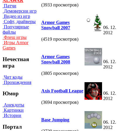
ALAWAR
(3933 просмотров)
Патчи
Демоверсии игр
Видео из игр
Софт, драйверы
Armor Games
Популярные
06. 12.
Snowball 2007
файлы
2012
Флеш игры
(4519 просмотров)
Игры Armor
Games
Armor Games
Нечестная
06. 12.
Snowball 2008
игра
2012
(3805 просмотров)
Чит коды
Прохождения
Axis Football League
Юмор
06. 12.
2012
(3694 просмотров)
Анекдоты
Картинки
Истории
Base Jumping
06. 12.
Портал
2012