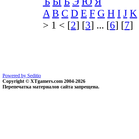
Ъ
Ы
Ь
Э
Ю
Я
A
B
C
D
E
F
G
H
I
J
K
> 1 < [
2
] [
3
] ... [
6
] [
7
]
Powered by Seditio
Copyright © XTgamers.com 2004-2026
Перепечатка материалов сайта запрещена.