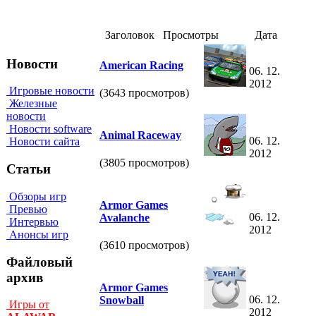
Заголовок
Просмотры
Дата
Новости
American Racing
06. 12.
2012
Игровые новости
(3643 просмотров)
Железные
новости
Новости software
Animal Raceway
06. 12.
Новости сайта
2012
(3805 просмотров)
Статьи
Обзоры игр
Armor Games
Превью
06. 12.
Avalanche
Интервью
2012
Анонсы игр
(3610 просмотров)
Файловый
архив
Armor Games
06. 12.
Snowball
Игры от
2012