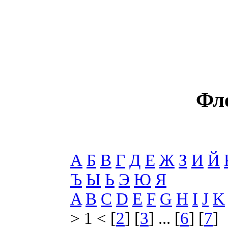
Фл
А
Б
В
Г
Д
Е
Ж
З
И
Й
Ъ
Ы
Ь
Э
Ю
Я
A
B
C
D
E
F
G
H
I
J
K
> 1 < [
2
] [
3
] ... [
6
] [
7
]