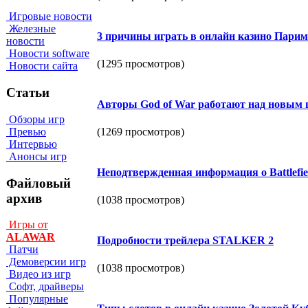
Игровые новости
Железные
3 причины играть в онлайн казино Пари
новости
Новости software
(1295 просмотров)
Новости сайта
Статьи
Авторы God of War работают над новым п
Обзоры игр
(1269 просмотров)
Превью
Интервью
Анонсы игр
Неподтвержденная информация о Battlefield
Файловый
архив
(1038 просмотров)
Игры от
ALAWAR
Подробности трейлера STALKER 2
Патчи
Демоверсии игр
(1038 просмотров)
Видео из игр
Софт, драйверы
Популярные