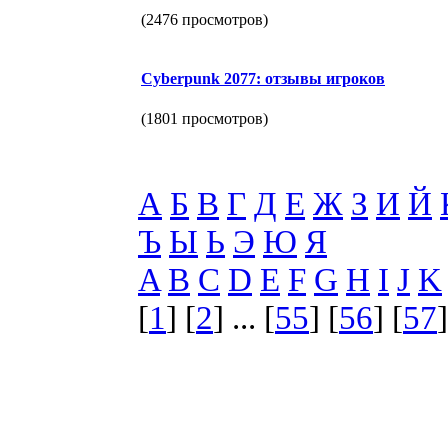
(2476 просмотров)
Cyberpunk 2077: отзывы игроков
(1801 просмотров)
А
Б
В
Г
Д
Е
Ж
З
И
Й
Ъ
Ы
Ь
Э
Ю
Я
A
B
C
D
E
F
G
H
I
J
K
[
1
] [
2
] ... [
55
] [
56
] [
57
]