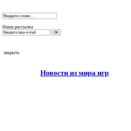
Наша рассылка
закрыть
Новости из мира игр