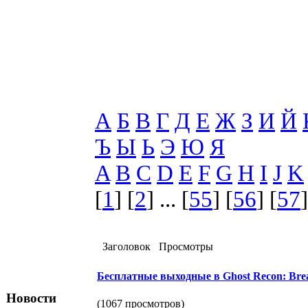
А
Б
В
Г
Д
Е
Ж
З
И
Й
Ъ
Ы
Ь
Э
Ю
Я
A
B
C
D
E
F
G
H
I
J
K
[
1
] [
2
] ... [
55
] [
56
] [
57
]
Заголовок
Просмотры
Бесплатные выходные в Ghost Recon: Bre
Новости
(1067 просмотров)