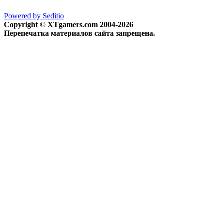
Powered by Seditio
Copyright © XTgamers.com 2004-2026
Перепечатка материалов сайта запрещена.