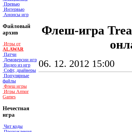
Превью
Интервью
Анонсы игр
Файловый
Флеш-игра Treas
архив
онл
Игры от
ALAWAR
Патчи
Демоверсии игр
06. 12. 2012 15:00
Видео из игр
Софт, драйверы
Популярные
файлы
Флеш игры
Игры Armor
Games
Нечестная
игра
Чит коды
Прохождения