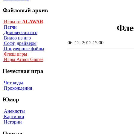
Файловый архив
Игры от
ALAWAR
Фле
Патчи
Демоверсии игр
Видео из игр
06. 12. 2012 15:00
Софт, драйверы
Популярные файлы
Флеш игры
Игры Armor Games
Нечестная игра
Чит коды
Прохождения
Юмор
Анекдоты
Картинки
Истории
Портал