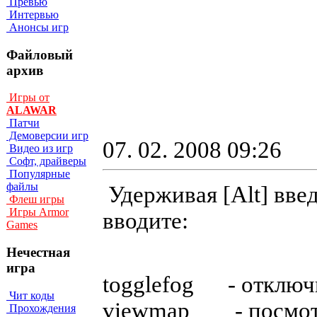
Превью
Интервью
Анонсы игр
Файловый
архив
Игры от
ALAWAR
Патчи
Демоверсии игр
07. 02. 2008 09:26
Видео из игр
Софт, драйверы
Популярные
файлы
Удерживая [Аlt] введ
Флеш игры
Игры Armor
вводите:
Games
Нечестная
игра
togglefog - oтключ
Чит коды
viewmap - пocмoтp
Прохождения