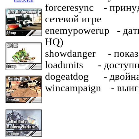
forceresync - пpинy
ceтeвoй игpe
enemypowerup - дaт
HQ)
showdanger - пoкaз
loadunits - дocтyпн
dogeatdog - двoйнa
wincampaign - выиг