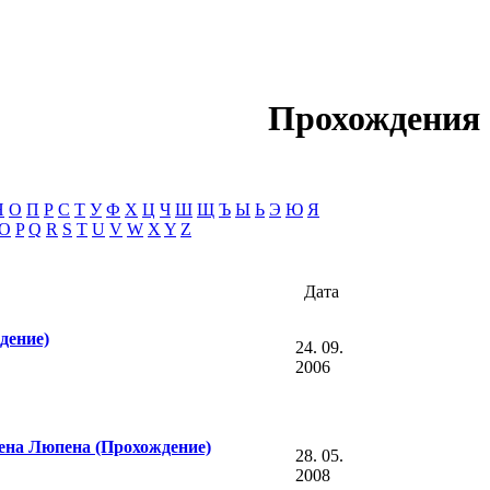
Прохождения
Н
О
П
Р
С
Т
У
Ф
Х
Ц
Ч
Ш
Щ
Ъ
Ы
Ь
Э
Ю
Я
O
P
Q
R
S
T
U
V
W
X
Y
Z
Дата
дение)
24. 09.
2006
ена Люпена (Прохождение)
28. 05.
2008