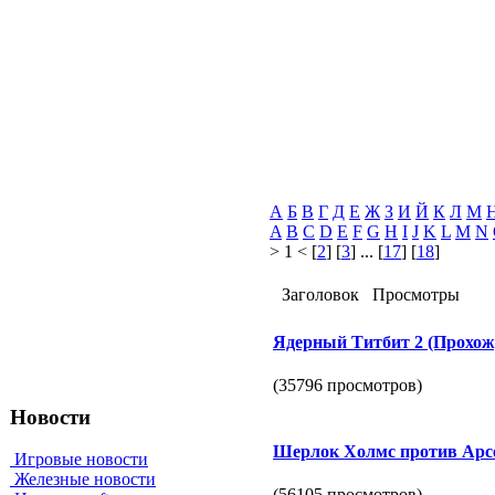
А
Б
В
Г
Д
Е
Ж
З
И
Й
К
Л
М
A
B
C
D
E
F
G
H
I
J
K
L
M
N
> 1 < [
2
] [
3
] ... [
17
] [
18
]
Заголовок
Просмотры
Ядерный Титбит 2 (Прохож
(35796 просмотров)
Новости
Шерлок Холмс против Арс
Игровые новости
Железные новости
(56105 просмотров)