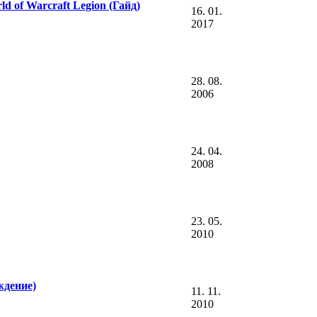
d of Warcraft Legion (Гайд)
16. 01.
2017
28. 08.
2006
24. 04.
2008
23. 05.
2010
ждение)
11. 11.
2010