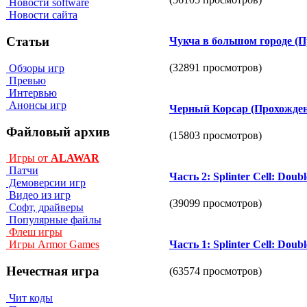
Новости software
Новости сайта
Статьи
Чукча в большом городе (П
(32891 просмотров)
Обзоры игр
Превью
Интервью
Анонсы игр
Черный Корсар (Прохожден
Файловый архив
(15803 просмотров)
Игры от
ALAWAR
Патчи
Часть 2: Splinter Cell: Dou
Демоверсии игр
Видео из игр
(39099 просмотров)
Софт, драйверы
Популярные файлы
Флеш игры
Часть 1: Splinter Cell: Dou
Игры Armor Games
Нечестная игра
(63574 просмотров)
Чит коды