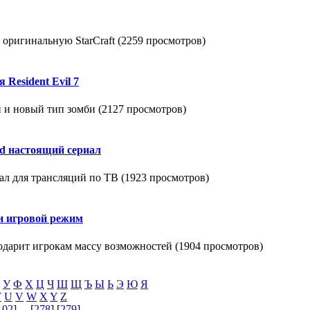
ь оригинальную StarCraft (2259 просмотров)
 Resident Evil 7
ки и новый тип зомби (2127 просмотров)
eed настоящий сериал
риал для трансляций по ТВ (1923 просмотров)
 и игровой режим
подарит игрокам массу возможностей (1904 просмотров)
У
Ф
Х
Ц
Ч
Ш
Щ
Ъ
Ы
Ь
Э
Ю
Я
T
U
V
W
X
Y
Z
102
] ... [
278
] [
279
]