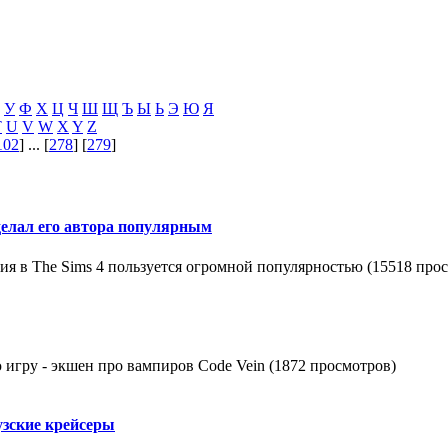
У
Ф
Х
Ц
Ч
Ш
Щ
Ъ
Ы
Ь
Э
Ю
Я
T
U
V
W
X
Y
Z
102
] ... [
278
] [
279
]
делал его автора популярным
в The Sims 4 пользуется огромной популярностью (15518 прос
игру - экшен про вампиров Code Vein (1872 просмотров)
узские крейсеры