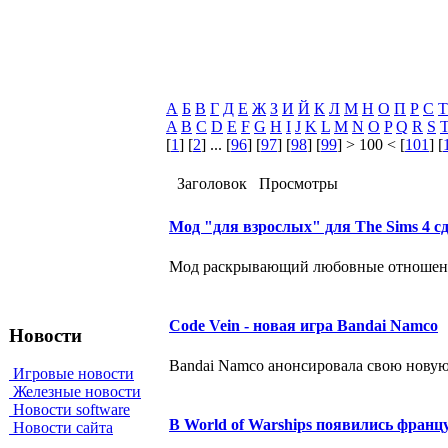
А
Б
В
Г
Д
Е
Ж
З
И
Й
К
Л
М
Н
О
П
Р
С
Т
A
B
C
D
E
F
G
H
I
J
K
L
M
N
O
P
Q
R
S
[
1
] [
2
] ... [
96
] [
97
] [
98
] [
99
] > 100 < [
101
] [
Заголовок
Просмотры
Мод "для взрослых" для The Sims 4 с
Мод раскрывающий любовные отношения 
Code Vein - новая игра Bandai Namco
Новости
Bandai Namco анонсировала свою новую 
Игровые новости
Железные новости
Новости software
В World of Warships появились франц
Новости сайта