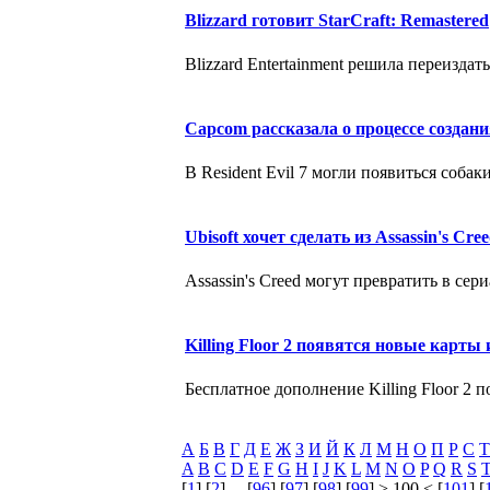
Blizzard готовит StarCraft: Remastered
Blizzard Entertainment решила переиздат
Capcom рассказала о процессе создания
В Resident Evil 7 могли появиться соба
Ubisoft хочет сделать из Assassin's Cr
Assassin's Creed могут превратить в се
Killing Floor 2 появятся новые карты
Бесплатное дополнение Killing Floor 2 
А
Б
В
Г
Д
Е
Ж
З
И
Й
К
Л
М
Н
О
П
Р
С
Т
A
B
C
D
E
F
G
H
I
J
K
L
M
N
O
P
Q
R
S
[
1
] [
2
] ... [
96
] [
97
] [
98
] [
99
] > 100 < [
101
] [