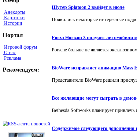
Юмор
Шутер Splatoon 2 выйдет в июле
Анекдоты
Картинки
Появились некоторые интересные подроб
Истории
Портал
Forza Horizon 3 получит автомобили 
Игровой форум
Porsche больше не является эксклюзивом 
О нас
Реклама
BioWare исправляет анимацию Mass E
Рекомендуем:
Представители BioWare решили прислуша
Все желающие могут сыграть в демов
Bethesda Softworks планирует привлечь
Содержимое следующего дополнения к