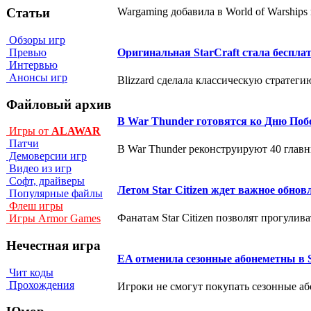
Wargaming добавила в World of Warships
Статьи
Обзоры игр
Превью
Оригинальная StarCraft стала бесплат
Интервью
Анонсы игр
Blizzard сделала классическую стратег
Файловый архив
В War Thunder готовятся ко Дню По
Игры от
ALAWAR
Патчи
В War Thunder реконструируют 40 глав
Демоверсии игр
Видео из игр
Софт, драйверы
Летом Star Citizen ждет важное обнов
Популярные файлы
Флеш игры
Фанатам Star Citizen позволят прогулив
Игры Armor Games
Нечестная игра
EA отменила сезонные абонеметны в Sta
Чит коды
Прохождения
Игроки не смогут покупать сезонные абон