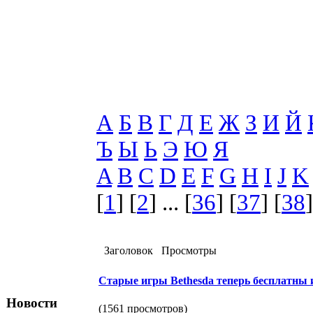
А
Б
В
Г
Д
Е
Ж
З
И
Й
Ъ
Ы
Ь
Э
Ю
Я
A
B
C
D
E
F
G
H
I
J
K
[
1
] [
2
] ... [
36
] [
37
] [
38
]
Заголовок
Просмотры
Старые игры Bethesda теперь бесплатны и
Новости
(1561 просмотров)