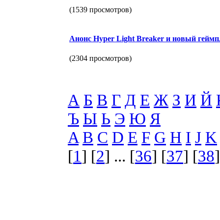
(1539 просмотров)
Анонс Hyper Light Breaker и новый геймпл
(2304 просмотров)
А
Б
В
Г
Д
Е
Ж
З
И
Й
Ъ
Ы
Ь
Э
Ю
Я
A
B
C
D
E
F
G
H
I
J
K
[
1
] [
2
] ... [
36
] [
37
] [
38
]